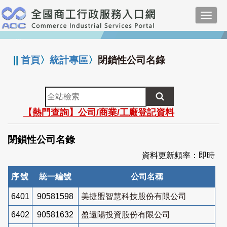
跳
Toggl
到
navig
主
:::
要
內
||
首頁
〉
統計專區
〉
閉鎖性公司名錄
容
全
站
【熱門查詢】公司/商業/工廠登記資料
檢
索
閉鎖性公司名錄
資料更新頻率：即時
序號
統一編號
公司名稱
6401
90581598
美捷盟智慧科技股份有限公司
6402
90581632
盈遠陽投資股份有限公司