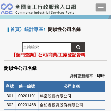
跳
Toggl
到
navig
主
:::
要
內
||
首頁
〉
統計專區
〉
閉鎖性公司名錄
容
全
站
【熱門查詢】公司/商業/工廠登記資料
檢
索
閉鎖性公司名錄
資料更新頻率：即時
序號
統一編號
公司名稱
301
00201191
爍樂股份有限公司
302
00201468
金柏睿投資股份有限公司