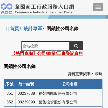
跳
Toggl
到
navig
主
:::
要
內
||
首頁
〉
統計專區
〉
閉鎖性公司名錄
容
全
站
【熱門查詢】公司/商業/工廠登記資料
檢
索
閉鎖性公司名錄
資料更新頻率：即時
序號
統一編號
公司名稱
351
00237888
福榮國際股份有限公司
352
00239099
葉集投資股份有限公司