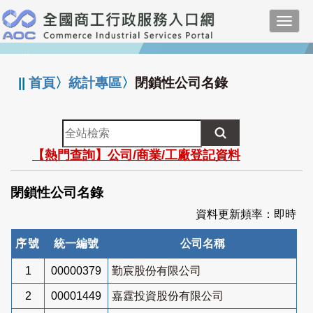
跳
Toggl
到
navig
主
:::
要
內
||
首頁
〉
統計專區
〉
閉鎖性公司名錄
容
全
站
【熱門查詢】公司/商業/工廠登記資料
檢
索
閉鎖性公司名錄
資料更新頻率：即時
序號
統一編號
公司名稱
1
00000379
勤宸股份有限公司
2
00001449
嘉霆投資股份有限公司