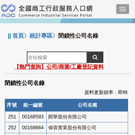
跳
Toggl
到
navig
主
:::
要
內
||
首頁
〉
統計專區
〉
閉鎖性公司名錄
容
全
站
【熱門查詢】公司/商業/工廠登記資料
檢
索
閉鎖性公司名錄
資料更新頻率：即時
序號
統一編號
公司名稱
251
00168593
閎華股份有限公司
252
00168664
偉蓉實業股份有限公司