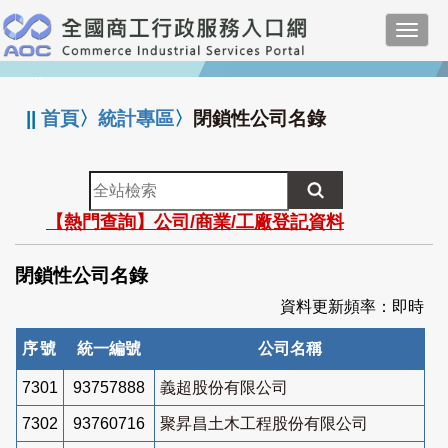
跳
Toggl
到
navig
主
:::
要
內
||
首頁
〉
統計專區
〉
閉鎖性公司名錄
容
全
站
【熱門查詢】公司/商業/工廠登記資料
檢
索
閉鎖性公司名錄
資料更新頻率：即時
序號
統一編號
公司名稱
7301
93757888
義超股份有限公司
7302
93760716
聚昇昌土木工程股份有限公司