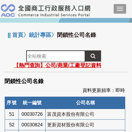
跳
Toggl
到
navig
主
:::
要
內
||
首頁
〉
統計專區
〉
閉鎖性公司名錄
容
全
站
【熱門查詢】公司/商業/工廠登記資料
檢
索
閉鎖性公司名錄
資料更新頻率：即時
序號
統一編號
公司名稱
51
00030726
富茂資本股份有限公司
52
00030824
更新資材股份有限公司