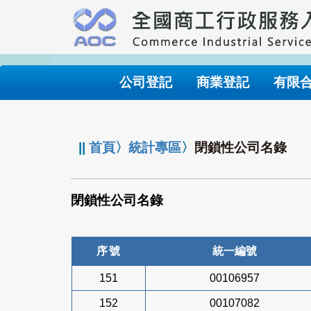
跳
到
主
要
內
公司登記
商業登記
有限
容
:::
||
首頁
〉
統計專區
〉
閉鎖性公司名錄
閉鎖性公司名錄
序號
統一編號
151
00106957
152
00107082