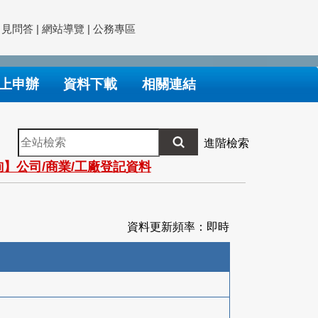
常見問答
|
網站導覽
|
公務專區
上申辦
資料下載
相關連結
全
進階檢索
站
】公司/商業/工廠登記資料
檢
索
資料更新頻率：即時