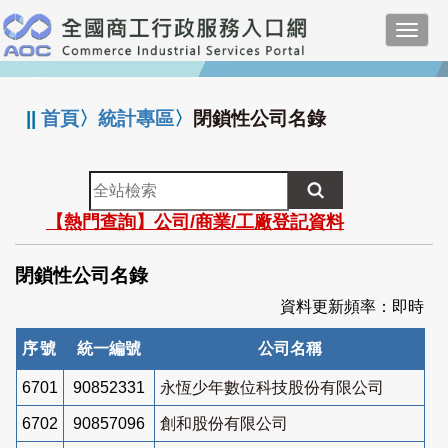
跳
Toggl
到
navig
主
:::
要
內
||
首頁
〉
統計專區
〉
閉鎖性公司名錄
容
全
站
【熱門查詢】公司/商業/工廠登記資料
檢
索
閉鎖性公司名錄
資料更新頻率：即時
序號
統一編號
公司名稱
6701
90852331
永恆少年數位科技股份有限公司
6702
90857096
創和股份有限公司