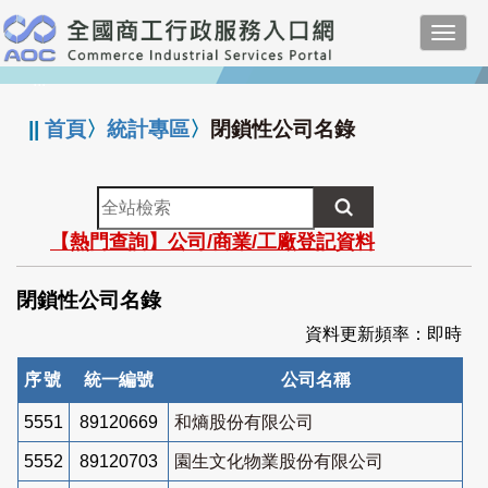
跳
Toggl
到
navig
主
:::
要
內
||
首頁
〉
統計專區
〉
閉鎖性公司名錄
容
全
站
【熱門查詢】公司/商業/工廠登記資料
檢
索
閉鎖性公司名錄
資料更新頻率：即時
序號
統一編號
公司名稱
5551
89120669
和熵股份有限公司
5552
89120703
園生文化物業股份有限公司