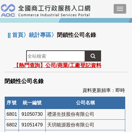
跳
Toggl
到
navig
主
:::
要
內
||
首頁
〉
統計專區
〉
閉鎖性公司名錄
容
全
站
【熱門查詢】公司/商業/工廠登記資料
檢
索
閉鎖性公司名錄
資料更新頻率：即時
序號
統一編號
公司名稱
6801
91050730
禮湛生技股份有限公司
6802
91051479
天玥能源股份有限公司