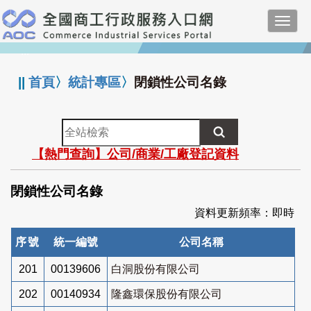
跳
Toggl
到
navig
主
:::
要
內
||
首頁
〉
統計專區
〉
閉鎖性公司名錄
容
全
站
【熱門查詢】公司/商業/工廠登記資料
檢
索
閉鎖性公司名錄
資料更新頻率：即時
序號
統一編號
公司名稱
201
00139606
白洞股份有限公司
202
00140934
隆鑫環保股份有限公司