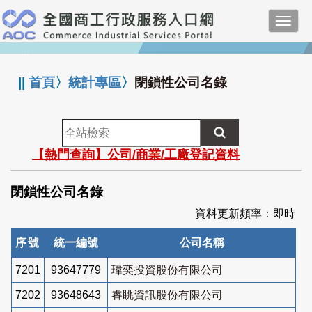
跳
Toggl
到
navig
主
:::
要
內
||
首頁
〉
統計專區
〉
閉鎖性公司名錄
容
全
站
【熱門查詢】公司/商業/工廠登記資料
檢
索
閉鎖性公司名錄
資料更新頻率：即時
序號
統一編號
公司名稱
7201
93647779
瑋奕投資股份有限公司
7202
93648643
睿眺資訊股份有限公司