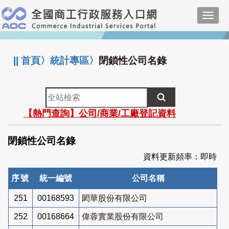
跳
Toggl
到
navig
主
:::
要
內
||
首頁
〉
統計專區
〉
閉鎖性公司名錄
容
全
站
【熱門查詢】公司/商業/工廠登記資料
檢
索
閉鎖性公司名錄
資料更新頻率：即時
序號
統一編號
公司名稱
251
00168593
閎華股份有限公司
252
00168664
偉蓉實業股份有限公司