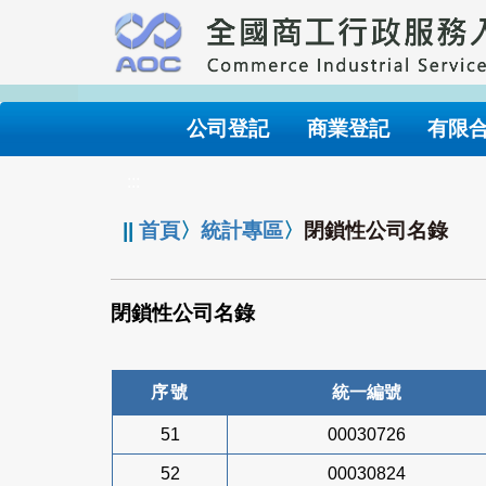
跳
到
主
要
內
公司登記
商業登記
有限
容
:::
||
首頁
〉
統計專區
〉
閉鎖性公司名錄
閉鎖性公司名錄
序號
統一編號
51
00030726
52
00030824