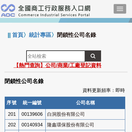
跳
Toggl
到
navig
主
:::
要
內
||
首頁
〉
統計專區
〉
閉鎖性公司名錄
容
全
站
【熱門查詢】公司/商業/工廠登記資料
檢
索
閉鎖性公司名錄
資料更新頻率：即時
序號
統一編號
公司名稱
201
00139606
白洞股份有限公司
202
00140934
隆鑫環保股份有限公司