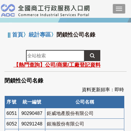
跳
Toggl
到
navig
主
:::
要
內
||
首頁
〉
統計專區
〉
閉鎖性公司名錄
容
全
站
【熱門查詢】公司/商業/工廠登記資料
檢
索
閉鎖性公司名錄
資料更新頻率：即時
序號
統一編號
公司名稱
6051
90290487
鉅威地產股份有限公司
6052
90291248
銀瀚股份有限公司