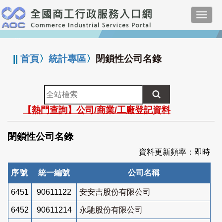
跳
Toggl
到
navig
主
:::
要
內
||
首頁
〉
統計專區
〉
閉鎖性公司名錄
容
全
站
【熱門查詢】公司/商業/工廠登記資料
檢
索
閉鎖性公司名錄
資料更新頻率：即時
序號
統一編號
公司名稱
6451
90611122
安安吉股份有限公司
6452
90611214
永馳股份有限公司