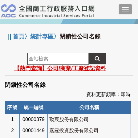
跳
Toggl
到
navig
主
:::
要
內
||
首頁
〉
統計專區
〉
閉鎖性公司名錄
容
全
站
【熱門查詢】公司/商業/工廠登記資料
檢
索
閉鎖性公司名錄
資料更新頻率：即時
序號
統一編號
公司名稱
1
00000379
勤宸股份有限公司
2
00001449
嘉霆投資股份有限公司