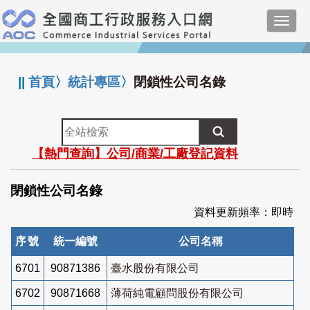
跳
Toggl
到
navig
主
:::
要
內
||
首頁
〉
統計專區
〉
閉鎖性公司名錄
容
全
站
【熱門查詢】公司/商業/工廠登記資料
檢
索
閉鎖性公司名錄
資料更新頻率：即時
序號
統一編號
公司名稱
6701
90871386
臺水股份有限公司
6702
90871668
薄荷純電顧問股份有限公司