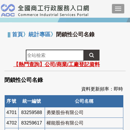
跳
Toggl
到
navig
主
:::
要
內
||
首頁
〉
統計專區
〉
閉鎖性公司名錄
容
全
站
【熱門查詢】公司/商業/工廠登記資料
檢
索
閉鎖性公司名錄
資料更新頻率：即時
序號
統一編號
公司名稱
4701
83259588
勇樂股份有限公司
4702
83259617
權能股份有限公司