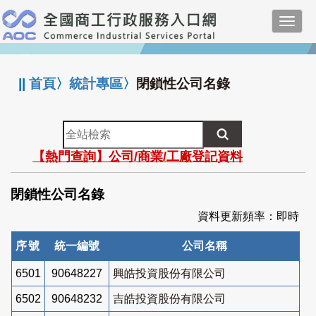
跳
Toggl
到
navig
主
:::
要
內
||
首頁
〉
統計專區
〉
閉鎖性公司名錄
容
全
站
【熱門查詢】公司/商業/工廠登記資料
檢
索
閉鎖性公司名錄
資料更新頻率：即時
序號
統一編號
公司名稱
6501
90648227
興皓投資股份有限公司
6502
90648232
吉皓投資股份有限公司