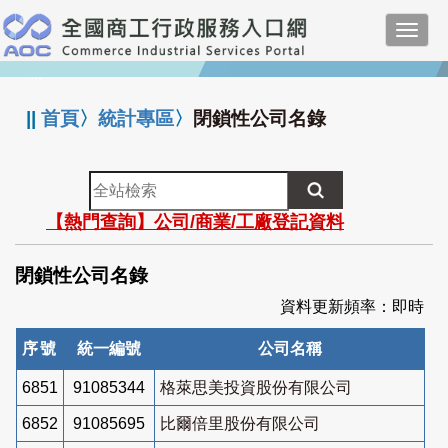
跳
Toggl
到
navig
主
:::
要
內
||
首頁
〉
統計專區
〉
閉鎖性公司名錄
容
全
站
【熱門查詢】公司/商業/工廠登記資料
檢
索
閉鎖性公司名錄
資料更新頻率：即時
序號
統一編號
公司名稱
6851
91085344
格萊思美投資股份有限公司
6852
91085695
比爾倍里股份有限公司