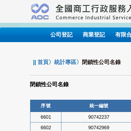
跳
到
主
要
內
公司登記
商業登記
有限
容
:::
||
首頁
〉
統計專區
〉
閉鎖性公司名錄
閉鎖性公司名錄
序號
統一編號
6601
90742237
6602
90742969