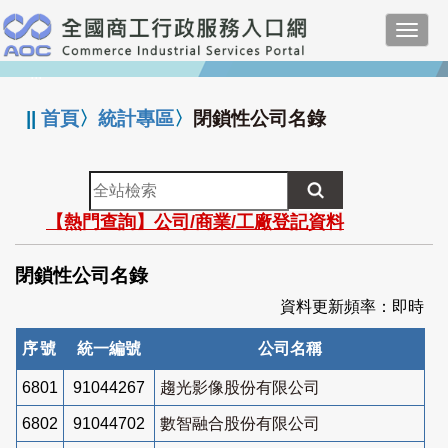
跳
Toggl
到
navig
主
:::
要
內
||
首頁
〉
統計專區
〉
閉鎖性公司名錄
容
全
站
【熱門查詢】公司/商業/工廠登記資料
檢
索
閉鎖性公司名錄
資料更新頻率：即時
序號
統一編號
公司名稱
6801
91044267
趨光影像股份有限公司
6802
91044702
數智融合股份有限公司