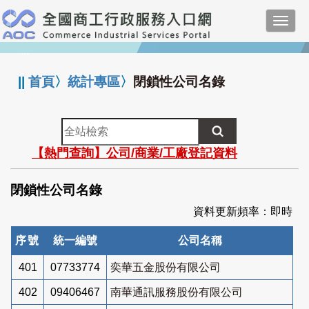
跳
Toggl
到
navig
主
:::
要
內
||
首頁
〉
統計專區
〉
閉鎖性公司名錄
容
全
站
【熱門查詢】公司/商業/工廠登記資料
檢
索
閉鎖性公司名錄
資料更新頻率：即時
序號
統一編號
公司名稱
401
07733774
奕華五金股份有限公司
402
09406467
南華通訊服務股份有限公司