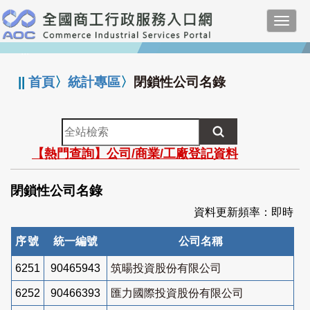
跳
Toggl
到
navig
主
:::
要
內
||
首頁
〉
統計專區
〉
閉鎖性公司名錄
容
全
站
【熱門查詢】公司/商業/工廠登記資料
檢
索
閉鎖性公司名錄
資料更新頻率：即時
序號
統一編號
公司名稱
6251
90465943
筑暘投資股份有限公司
6252
90466393
匯力國際投資股份有限公司