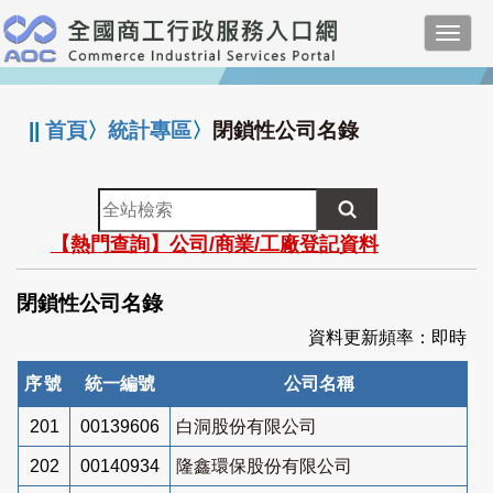
跳
Toggl
到
navig
主
:::
要
內
||
首頁
〉
統計專區
〉
閉鎖性公司名錄
容
全
站
【熱門查詢】公司/商業/工廠登記資料
檢
索
閉鎖性公司名錄
資料更新頻率：即時
序號
統一編號
公司名稱
201
00139606
白洞股份有限公司
202
00140934
隆鑫環保股份有限公司