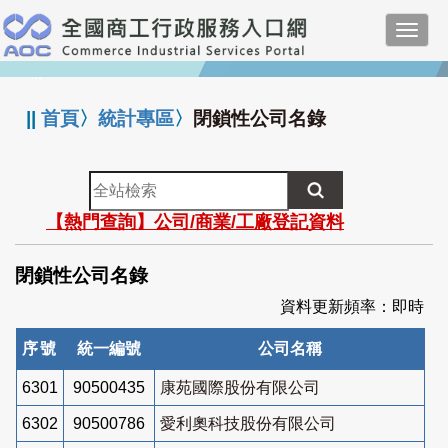
跳
Toggl
到
navig
主
:::
要
內
||
首頁
〉
統計專區
〉
閉鎖性公司名錄
容
全
站
【熱門查詢】公司/商業/工廠登記資料
檢
索
閉鎖性公司名錄
資料更新頻率：即時
序號
統一編號
公司名稱
6301
90500435
康苑國際股份有限公司
6302
90500786
愛利奧科技股份有限公司