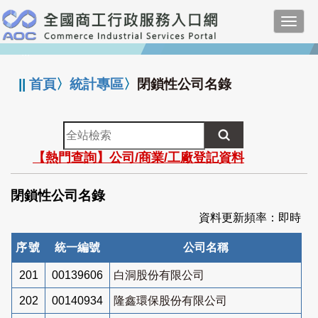
跳
Toggl
到
navig
主
:::
要
內
||
首頁
〉
統計專區
〉
閉鎖性公司名錄
容
全
站
【熱門查詢】公司/商業/工廠登記資料
檢
索
閉鎖性公司名錄
資料更新頻率：即時
序號
統一編號
公司名稱
201
00139606
白洞股份有限公司
202
00140934
隆鑫環保股份有限公司