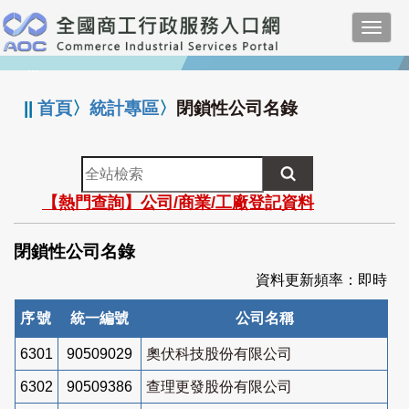
跳
Toggl
到
navig
主
:::
要
內
||
首頁
〉
統計專區
〉
閉鎖性公司名錄
容
全
站
【熱門查詢】公司/商業/工廠登記資料
檢
索
閉鎖性公司名錄
資料更新頻率：即時
序號
統一編號
公司名稱
6301
90509029
奧伏科技股份有限公司
6302
90509386
查理更發股份有限公司