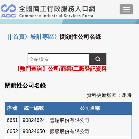
跳
Toggl
到
navig
主
:::
要
內
||
首頁
〉
統計專區
〉
閉鎖性公司名錄
容
全
站
【熱門查詢】公司/商業/工廠登記資料
檢
索
閉鎖性公司名錄
資料更新頻率：即時
序號
統一編號
公司名稱
6651
90824624
雪瑞股份有限公司
6652
90824650
振馨股份有限公司