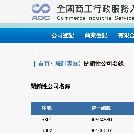
跳
到
主
要
內
公司登記
商業登記
有限
容
:::
||
首頁
〉
統計專區
〉
閉鎖性公司名錄
閉鎖性公司名錄
序號
統一編號
6301
90504880
6302
90506037