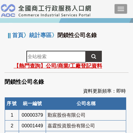
跳
Toggl
到
navig
主
:::
要
內
||
首頁
〉
統計專區
〉
閉鎖性公司名錄
容
全
站
【熱門查詢】公司/商業/工廠登記資料
檢
索
閉鎖性公司名錄
資料更新頻率：即時
序號
統一編號
公司名稱
1
00000379
勤宸股份有限公司
2
00001449
嘉霆投資股份有限公司