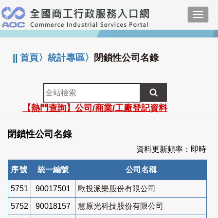
跳
Toggl
到
navig
主
:::
要
內
||
首頁
〉
統計專區
〉
閉鎖性公司名錄
容
全
站
【熱門查詢】公司/商業/工廠登記資料
檢
索
閉鎖性公司名錄
資料更新頻率：即時
序號
統一編號
公司名稱
5751
90017501
歐投派樂股份有限公司
5752
90018157
慧原光科技股份有限公司