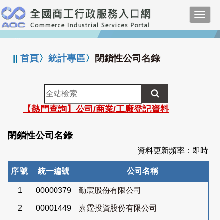
跳
Toggl
到
navig
主
:::
要
內
||
首頁
〉
統計專區
〉
閉鎖性公司名錄
容
全
站
【熱門查詢】公司/商業/工廠登記資料
檢
索
閉鎖性公司名錄
資料更新頻率：即時
序號
統一編號
公司名稱
1
00000379
勤宸股份有限公司
2
00001449
嘉霆投資股份有限公司