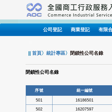
跳
到
主
要
內
公司登記
商業登記
有限
容
:::
||
首頁
〉
統計專區
〉
閉鎖性公司名錄
閉鎖性公司名錄
序號
統一編號
501
16186501
502
16207597