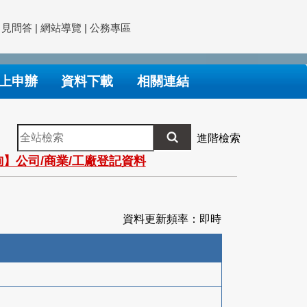
常見問答
|
網站導覽
|
公務專區
上申辦
資料下載
相關連結
全
進階檢索
站
】公司/商業/工廠登記資料
檢
索
資料更新頻率：即時