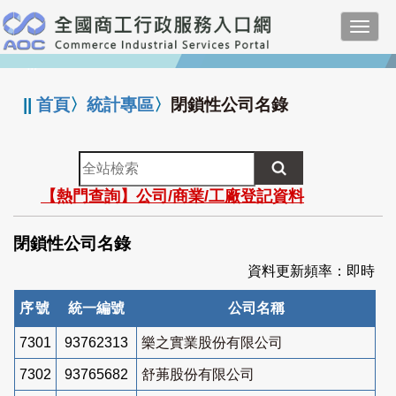
跳
Toggl
到
navig
主
:::
要
內
||
首頁
〉
統計專區
〉
閉鎖性公司名錄
容
全
站
【熱門查詢】公司/商業/工廠登記資料
檢
索
閉鎖性公司名錄
資料更新頻率：即時
序號
統一編號
公司名稱
7301
93762313
樂之實業股份有限公司
7302
93765682
舒茀股份有限公司