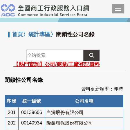
跳
Toggl
到
navig
主
:::
要
內
||
首頁
〉
統計專區
〉
閉鎖性公司名錄
容
全
站
【熱門查詢】公司/商業/工廠登記資料
檢
索
閉鎖性公司名錄
資料更新頻率：即時
序號
統一編號
公司名稱
201
00139606
白洞股份有限公司
202
00140934
隆鑫環保股份有限公司