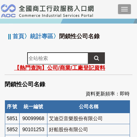
跳
Toggl
到
navig
主
:::
要
內
||
首頁
〉
統計專區
〉
閉鎖性公司名錄
容
全
站
【熱門查詢】公司/商業/工廠登記資料
檢
索
閉鎖性公司名錄
資料更新頻率：即時
序號
統一編號
公司名稱
5851
90099968
艾迪亞音樂股份有限公司
5852
90101253
好船股份有限公司