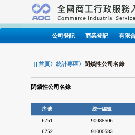
跳
到
主
要
內
公司登記
商業登記
有限
容
:::
||
首頁
〉
統計專區
〉
閉鎖性公司名錄
閉鎖性公司名錄
序號
統一編號
6751
90988506
6752
91000583