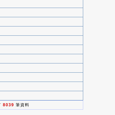
有
8039
筆資料