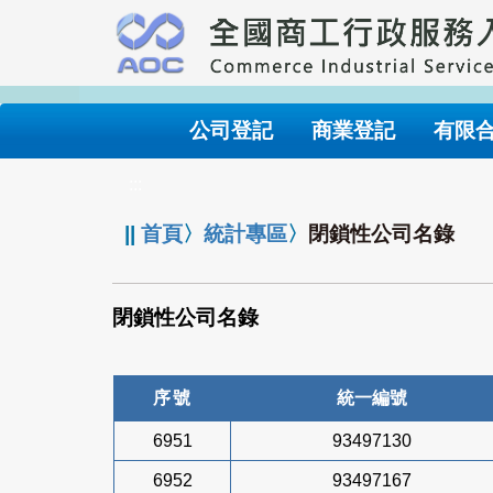
跳
到
主
要
內
公司登記
商業登記
有限
容
:::
||
首頁
〉
統計專區
〉
閉鎖性公司名錄
閉鎖性公司名錄
序號
統一編號
6951
93497130
6952
93497167