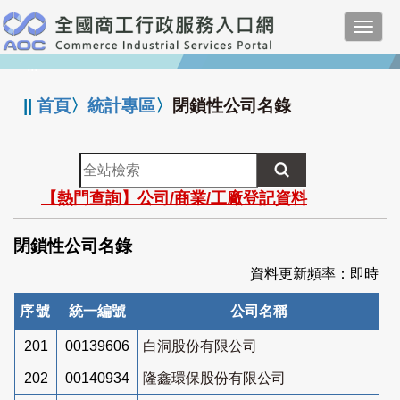
跳
Toggl
到
navig
主
:::
要
內
||
首頁
〉
統計專區
〉
閉鎖性公司名錄
容
全
站
【熱門查詢】公司/商業/工廠登記資料
檢
索
閉鎖性公司名錄
資料更新頻率：即時
序號
統一編號
公司名稱
201
00139606
白洞股份有限公司
202
00140934
隆鑫環保股份有限公司