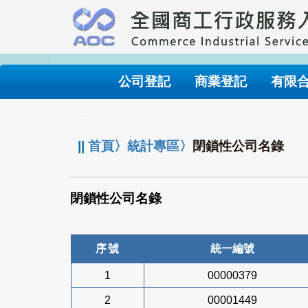
跳
到
主
要
內
公司登記
商業登記
有限
容
:::
||
首頁
〉
統計專區
〉
閉鎖性公司名錄
閉鎖性公司名錄
序號
統一編號
1
00000379
2
00001449