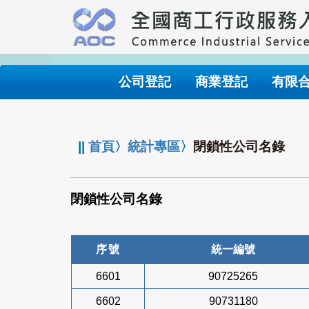
跳
到
主
要
內
公司登記
商業登記
有限
容
:::
||
首頁
〉
統計專區
〉
閉鎖性公司名錄
閉鎖性公司名錄
序號
統一編號
6601
90725265
6602
90731180