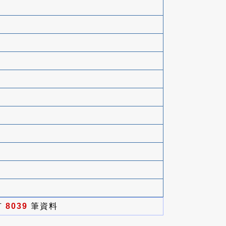
有
8039
筆資料