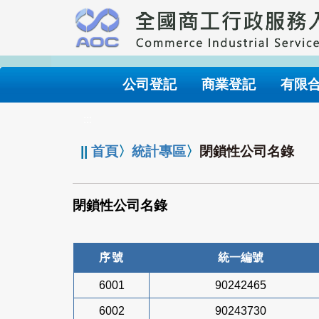
跳
到
主
要
內
公司登記
商業登記
有限
容
:::
||
首頁
〉
統計專區
〉
閉鎖性公司名錄
閉鎖性公司名錄
序號
統一編號
6001
90242465
6002
90243730