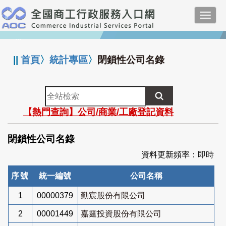
跳
Toggl
到
navig
主
:::
要
內
||
首頁
〉
統計專區
〉
閉鎖性公司名錄
容
全
站
【熱門查詢】公司/商業/工廠登記資料
檢
索
閉鎖性公司名錄
資料更新頻率：即時
序號
統一編號
公司名稱
1
00000379
勤宸股份有限公司
2
00001449
嘉霆投資股份有限公司