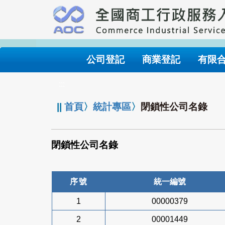
跳
到
主
要
內
公司登記
商業登記
有限
容
:::
||
首頁
〉
統計專區
〉
閉鎖性公司名錄
閉鎖性公司名錄
序號
統一編號
1
00000379
2
00001449