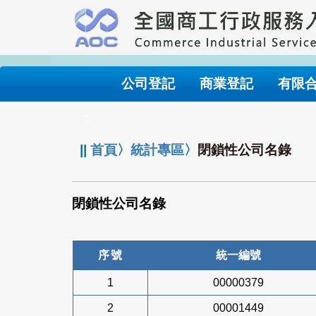
跳
到
主
要
內
公司登記
商業登記
有限
容
:::
||
首頁
〉
統計專區
〉
閉鎖性公司名錄
閉鎖性公司名錄
序號
統一編號
1
00000379
2
00001449