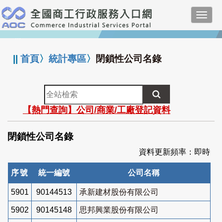
跳
Toggl
到
navig
主
:::
要
內
||
首頁
〉
統計專區
〉
閉鎖性公司名錄
容
全
站
【熱門查詢】公司/商業/工廠登記資料
檢
索
閉鎖性公司名錄
資料更新頻率：即時
序號
統一編號
公司名稱
5901
90144513
承新建材股份有限公司
5902
90145148
思邦興業股份有限公司